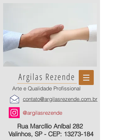
Argilas Rezende
Arte e Qualidade Profissional
contato@argilasrezende.com.br
@argilasrezende
Rua
Marcílio
Aníbal
282
Valinhos, SP - CEP:
13273-184