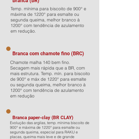
Branca (BR)
Temp. mínima para biscoito de 900° e
máxima de 1220° para esmalte ou
segunda queima, melhor branco à
1200° com tendência de azulamento
em redução.
Branca com chamote fino (BRC)
Chamote malha 140 bem fino.
Secagem mais rápida que a BR, com
mais estrutura. Temp. mín. para biscoito
de 900° e máx de 1220° para esmalte
ou segunda queima, melhor branco à
1200° com tendência de azulamento
em redução
Branca paper-clay (BR CLAY)
Evolução das argilas, temp. mínima biscoito de
900° e máxima de 1220° para esmalte ou
segunda queima, especial para RAKU e
placas, queima mais leve e de grande