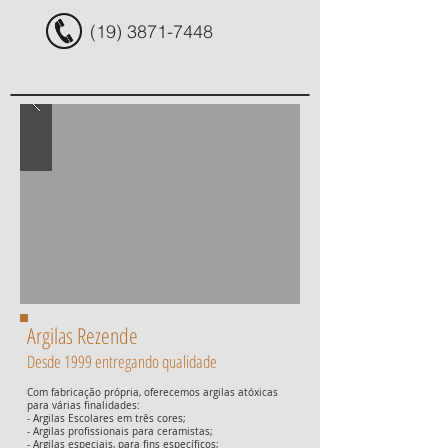
(19) 3871-7448
Argilas Rezende
Desde 1999 entregando qualidade
Com fabricação própria, oferecemos argilas atóxicas
para várias finalidades:
- Argilas Escolares em três cores;
- Argilas profissionais para ceramistas;
- Argilas especiais, para fins específicos;